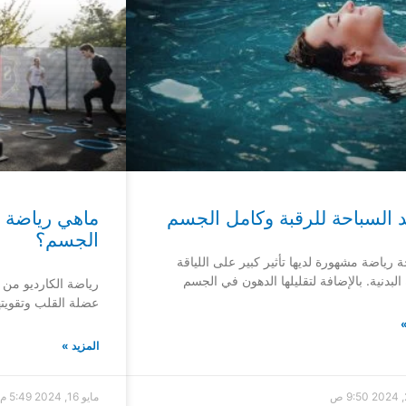
د السباحة للرقبة وكامل الجسم
ماهي رياضة ال
الجسم؟
ة رياضة مشهورة لديها تأثير كبير على اللياقة
البدنية. بالإضافة لتقليلها الدهون في الجسم
رياضة الكارديو من
عضلة القلب وتقويتها
»
المزيد »
9:50 ص
مايو 16, 2024
5:49 م