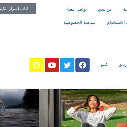
كتاب اسرار الكيت
ية
من نحن
تواصل معنا
الاستخدام
سياسة الخصوصية
S
Y
رديو
كيتو
n
o
a
u
p
t
c
u
h
b
a
e
t