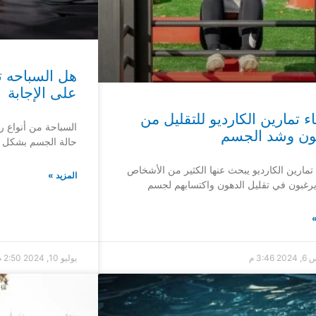
هل السباحه 
على الإجابة
ء تمارين الكارديو للتقليل من
السباحة من أنواع ري
ون وشد الجسم
حالة الجسم بشكل ع
تمارين الكارديو يبحث عنها الكثير من الأشخاص
المزيد »
يرغبون في تقليل الدهون واكتسابهم لجسم
»
202
3:46 م
يوليو 10, 2024
2:50 م