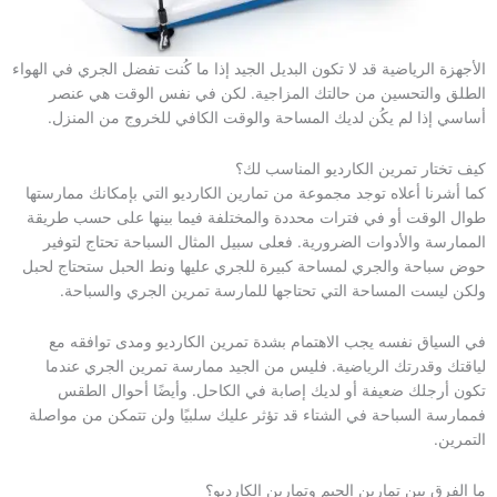
الأجهزة الرياضية قد لا تكون البديل الجيد إذا ما كُنت تفضل الجري في الهواء
الطلق والتحسين من حالتك المزاجية. لكن في نفس الوقت هي عنصر
أساسي إذا لم يكُن لديك المساحة والوقت الكافي للخروج من المنزل.
كيف تختار تمرين الكارديو المناسب لك؟
كما أشرنا أعلاه توجد مجموعة من تمارين الكارديو التي بإمكانك ممارستها
طوال الوقت أو في فترات محددة والمختلفة فيما بينها على حسب طريقة
الممارسة والأدوات الضرورية. فعلى سبيل المثال السباحة تحتاج لتوفير
حوض سباحة والجري لمساحة كبيرة للجري عليها ونط الحبل ستحتاج لحبل
ولكن ليست المساحة التي تحتاجها للمارسة تمرين الجري والسباحة.
في السياق نفسه يجب الاهتمام بشدة تمرين الكارديو ومدى توافقه مع
لياقتك وقدرتك الرياضية. فليس من الجيد ممارسة تمرين الجري عندما
تكون أرجلك ضعيفة أو لديك إصابة في الكاحل. وأيضًا أحوال الطقس
فممارسة السباحة في الشتاء قد تؤثر عليك سلبيًا ولن تتمكن من مواصلة
التمرين.
ما الفرق بين تمارين الجيم وتمارين الكارديو؟