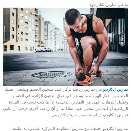
ما هي تمارين الكارديو؟
تمارين الكارديو
هي تمارين رياضة تركز على تسخين الجسم وتشغيل عضلة
القلب من خلال الهرولة ما يساهم في حرق الدهون الزائدة في الجسم
وتقليل الترهلات. فهي من التمارين الرئيسية إذا ما كُنت تلعب في الصالة
الرياضية أو كُنت من محبي لعبة الملاكمة أو أيّ رياضة آخرى فيجب أن تكون
تمارين الكارديو أساسية ضمن جدولك التدريبي.
تمارين الكارديو تختلف عن تمارين المقاومة المركزة على زيادة الكتلة