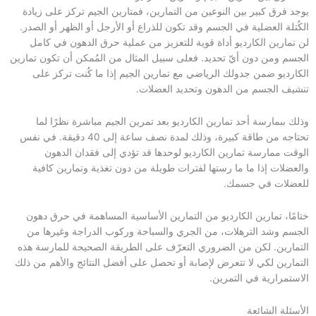
يوجد فرق كبير بين النوعين من التمارين، فمتارين الجيم تركز على زيادة
الكُتلة العضلية في الجسم وقد تكون للذراع أو الأرجل أو الظهر أو الصدر.
لن تمارين الكارديو أداة قوية للتعزيز من عملية حرق الدهون في كامل
الجسم ومن دون أيّ تحديد. فعلى سبيل المثال من المُمكن أن تكون تمارين
الكارديو ضمن جدولك الرياضي مع تمارين الجيم إذا ما كُنت تركز على
تنشيف الجسم من الدهون وتحديد العضلات.
وذلك ببمارسة أحد تمارين الكارديو بعد تمرين الجيم مباشرة نظرًا لما
تحتاجه من طاقة كبيرة، وذلك لمدة نصف ساعة إلى 40 دقيقة. في نفس
الوقت ممارسة تمارين الكارديو لوحدها قد تؤدي إلى فقدان الدهون
والعضلات إذا ما ما رستها لفترات طويلة من دون تغذية وتمارين كافية
للعضلات في جسمك.
ختامًا، تمارين الكارديو من التمارين الأساسية المساهمة في حرق دهون
الجسم وشد الترهلات، من الجري والسباحة وركوب الدراجة وغيرها من
التمارين. لكن من الضروري التعرّف على الطريقة الصحيحة للمارسة هذه
التمارين لكي لا تتعرض لإصابة أو تحصل على أفضل النتائج والأهم من ذلك
الاستمرارية في التمرين.
الأسئلة الشائعة