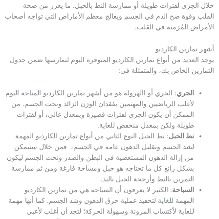
خلال الجري لفترات طويلة أو ممارسة النط بالحبل. ما يعزز من صحة
القلب وقوة ضخ الدم في الجسم ويعالج معظم الأماراض التي تواجه أصحاب
الأمراض المُزمنة في القلب.
أشهر تمارين الكارديو
يوجد العديد من أنواع تمارين الكارديو المتوفرة اليوم لتمارسها ضمن جدول
التمارين الخاص بك، والمتمثلة في:
الجري
: الجري أو االهرولة هو من أشهر تمارين الكارديو المتاحة اليوم
لأغلب الرياضيين والمهتمين بفقدان الوزن الزائد ونحت الجسم. من
الممكن أن يكون الجري لفترات قصيرة وبمعدل عالي، أو لفترات
طويلة ولكن بمعدل منخفض للغاية.
نط الحبل
: نط الحبل النوع الثاني من أنواع تمارين الكارديو المهمة
لشد الجسم وتقليل الدهون عامة في الجسم، فمن خلال ستتمكن
من إزالة الدهون المستعصية في البطن والصدر ونحت الجسم ليكون
بشكل رائع كل ما تحتاجه هو حبل ومساحة فارغة ومن ثم ممارسة
التمرين بالنط وأرجحة الحبل باليد.
السباحة
: الكثير لا يعرفون أن السباحة هي من تمارين الكارديو
المهمة للغاية لتحفيذ عملية حرق الدهون وشد الجسم. كما أنها مهمة
للغاية لأكتساب المرونة وسهولة الحركة؛ لتجد أن أغلب لأعبي