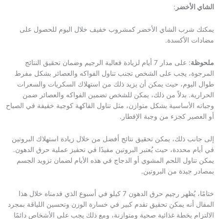
الشاي الأخضر
:
يمكنك شرب الشاي الأخضر كمشروب خفيف خلال اليوم للحصول على
مضادات الأكسدة.
ملحوظة
: على مدار 7 أيام لزيادة فعالية الرجيم وضمان تحقيق النتائج
المرجوة، يجب على الشخص تجنب تناول الفواكه والعصائر بشكل مفرط
طوال اليوم، حيث يمكن أن يزيد ذلك من استهلاك السكريات والسعرات
الحرارية. بدلاً من ذلك، يمكن للشخص تضمين الفواكه والعصائر ضمن
وجباته الأساسية بشكل متوازن، مثل تناول الفاكهة كوجبة خفيفة في الصباح
أو العصير كجزء من وجبة الإفطار.
إلى جانب ذلك، يمكن تحقيق نتائج أفضل من خلال زيادة استهلاك البروتين
في أيام محددة، حيث يُعتبر البروتين مفيدًا في تحفيز عملية حرق الدهون.
يمكن تناول اللحم المشوي أو الدجاج في هذه الأيام لضمان تزويد الجسم
بمصادر جيدة من البروتين.
ختامًا، يُظهر رجيم حرق الدهون 7 كيلو في أسبوع الذي قدمناه خلال هذا
المقال أنه يمكن تحقيق تقدم كبير في خسارة الوزن وتحسين اللياقة بمجرد
الالتزام بخطة غذائية صحية ومتوازنة، ومع ذلك يجب على الأشخاص دائمًا