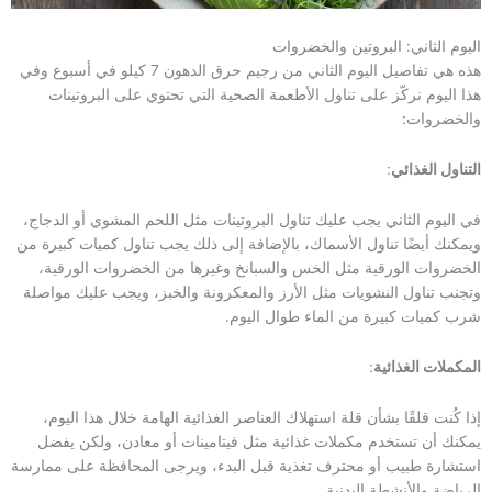
اليوم الثاني: البروتين والخضروات
هذه هي تفاصيل اليوم الثاني من رجيم حرق الدهون 7 كيلو في أسبوع وفي
هذا اليوم نركّز على تناول الأطعمة الصحية التي تحتوي على البروتينات
والخضروات:
التناول الغذائي
:
في اليوم الثاني يجب عليك تناول البروتينات مثل اللحم المشوي أو الدجاج،
ويمكنك أيضًا تناول الأسماك، بالإضافة إلى ذلك يجب تناول كميات كبيرة من
الخضروات الورقية مثل الخس والسبانخ وغيرها من الخضروات الورقية،
وتجنب تناول النشويات مثل الأرز والمعكرونة والخبز، ويجب عليك مواصلة
شرب كميات كبيرة من الماء طوال اليوم.
المكملات الغذائية
:
إذا كُنت قلقًا بشأن قلة استهلاك العناصر الغذائية الهامة خلال هذا اليوم،
يمكنك أن تستخدم مكملات غذائية مثل فيتامينات أو معادن، ولكن يفضل
استشارة طبيب أو محترف تغذية قبل البدء، ويرجى المحافظة على ممارسة
الرياضة والأنشطة البدنية.