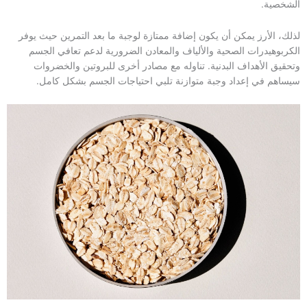
الشخصية.
لذلك، الأرز يمكن أن يكون إضافة ممتازة لوجبة ما بعد التمرين حيث يوفر
الكربوهيدرات الصحية والألياف والمعادن الضرورية لدعم تعافي الجسم
وتحقيق الأهداف البدنية. تناوله مع مصادر أخرى للبروتين والخضروات
سيساهم في إعداد وجبة متوازنة تلبي احتياجات الجسم بشكل كامل.