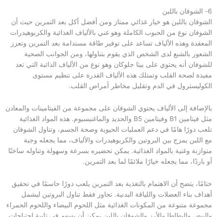
6- الشوفان باللبن
الشوفان باللبن هو خيار غذائي ممتاز ومن أفضل أكل بعد التمرين حيث أن
الشوفان نوع من الحبوب الكاملة وهو غني بالألياف الغذائية والكربوهيدرات
المعقدة وهذه الألياف تساعد على توفير طاقة مستدامة بعد التمرين وتعزز
الشعور بالشبع لدى الشخص الذي يقوم بتناولها، ومن الجوانب الصحية
للشوفان أنه يحتوي على بيتا جلوكان وهو نوع من الألياف الذائبة التي تعد
مفيدة لصحة القلب وتمتلك هذه الألياف القدرة على تنظيم مستوى
الكوليسترول في الدم وتقليل مخاطر أمراض القلب.
بالإضافة إلى الألياف يحتوي الشوفان على مجموعة من الفيتامينات والمعادن
مثل فيتامين B1 وفيتامين B5 والحديد والماغنيسيوم. هذه المواد الغذائية
تلعب دورًا هامًا في دعم العمليات الحيوية وصحة الجسم، وتناول الشوفان
مع اللبن يمزج بين البروتين والكربوهيدرات والألياف، مما يجعله وجبة
متوازنة وغنية بالمواد الغذائية. يمكن تحضيره بسرعة وسهولة وتناوله ساخنًا
أو باردًا، مما يجعله خيارًا ملائمًا لما بعد التمرين.
ختامًا، يتضح أن الاهتمام بالتغذية بعد التمرين يلعب دورًا حاسمًا في تحقيق
أهداف بناء العضلات واللياقة البدنية. تجاوز فقط تناول البروتين ليشمل
مجموعة متنوعة من المكونات الغذائية مثل اللحوم البيضاء واللحوم الحمراء
والبيض والبطاطا والأرز والشوفان باللبن يمكن أن يسهم في تلبية احتياجات