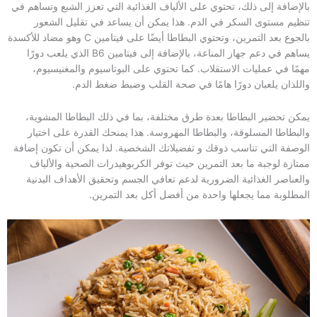
بالإضافة إلى ذلك، تحتوي على الألياف الغذائية التي تعزز الشبع وتساهم في
تنظيم مستوى السكر في الدم. هذا يمكن أن يساعد في تقليل الشعور
بالجوع بعد التمرين، وتحتوي البطاطا أيضًا على فيتامين C وهو مضاد للأكسدة
يساهم في دعم جهاز المناعة، بالإضافة إلى فيتامين B6 الذي يلعب دورًا
مهمًا في عمليات الاستقلاب. كما تحتوي على البوتاسيوم والمغنيسيوم،
واللذان يلعبان دورًا هامًا في صحة القلب وضبط ضغط الدم.
يمكن تحضير البطاطا بعدة طرق مختلفة، بما في ذلك البطاطا المشوية،
والبطاطا المسلوقة، والبطاطا المهروسة. هذا يمنحك القدرة على اختيار
الوصفة التي تناسب ذوقك و تفضيلاتك الشخصية. لذا يمكن أن تكون إضافة
ممتازة لوجبة ما بعد التمرين حيث توفر الكربوهيدرات الصحية والألياف
والعناصر الغذائية الضرورية لدعم تعافي الجسم وتحقيق الأهداف البدنية
المطلوبة مما يجعلها واحدة من أفضل أكل بعد التمرين.