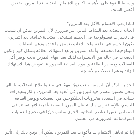
ونسلط الضوء على الأهمية الكبيرة للاهتمام بالتغذية بعد التمرين لتحقيق
أفضل النتائج.
لماذا يجب الاهتمام بالأكل بعد التمرين؟
العناية بالتغذية بعد النشاط البدني أمر ضروري لأن التمرين يمكن أن يتسبب
في تغييرات فسيولوجية في الجسم تستدعي استجابة غذائية. بعد التمرين،
يكون الجسم في حاجة ملحة لإعادة تعويض ما فقده ودعم العمليات
البيولوجية المختلفة، وأثناء التمرين يرتفع استهلاك الطاقة بشكل كبير وتكون
العضلات في حالة من الاستنزاف لذلك بعد انتهاء التمرين يجب توفير أكل
للعضلات ومصادر للطاقة والمواد الغذائية الضرورية لتعويض هذا الاستهلاك
الزائد ودعم العضلات والأنسجة.
الجدير بالذكر أنً البروتين يلعب دورًا مهمًا في بناء وإصلاح العضلات، بالتالي
ينبغي تضمين مصدر جيد للبروتين في أغذية بعد التمرين. والكربوهيدرات
تساعد في استعادة مخزونات الجليكوجين في العضلات وتوفير الطاقة
للجسم، بالإضافة إلى ذلك تحظى الدهون الصحية بأهمية لأنها تساعد في
امتصاص بعض العناصر الغذائية الأخرى وتلعب دورًا في تحفيز العمليات
البيوكيميائية الضرورية في الجسم.
إذا تم تجاهل الاهتمام بَــ مأكولات بعد التمرين، يمكن أن يؤدي ذلك إلى تأثير