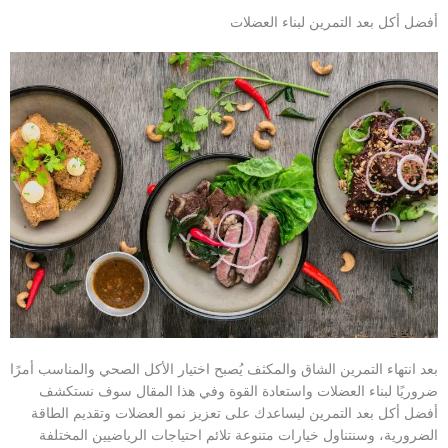
أفضل أكل بعد التمرين لبناء العضلات
بعد انتهاء التمرين الشاق والمكثف يُصبح اختيار الأكل الصحي والمناسب أمرًا
ضروريًا لبناء العضلات واستعادة القوة وفي هذا المقال سوف نستكشف
أفضل أكل بعد التمرين ليساعدك على تعزيز نمو العضلات وتقديم الطاقة
الضرورية، وسنتناول خيارات متنوعة تلائم احتياجات الرياضيين المختلفة