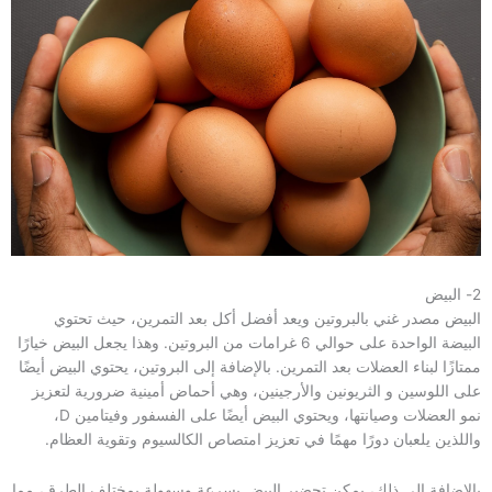
2- البيض
البيض مصدر غني بالبروتين ويعد أفضل أكل بعد التمرين، حيث تحتوي
البيضة الواحدة على حوالي 6 غرامات من البروتين. وهذا يجعل البيض خيارًا
ممتازًا لبناء العضلات بعد التمرين. بالإضافة إلى البروتين، يحتوي البيض أيضًا
على اللوسين و الثريونين والأرجينين، وهي أحماض أمينية ضرورية لتعزيز
نمو العضلات وصيانتها، ويحتوي البيض أيضًا على الفسفور وفيتامين D،
واللذين يلعبان دورًا مهمًا في تعزيز امتصاص الكالسيوم وتقوية العظام.
بالإضافة إلى ذلك، يمكن تحضير البيض بسرعة وسهولة بمختلف الطرق، مما