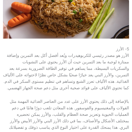
5- الأرز
الأرز هو مصدر رئيسي للكربوهيدرات ويُعد أفضل أكل بعد التمرين وإضافة
ممتازة لوجبة ما بعد التمرين حيث أن الأرز يحتوي على النشويات
والسكريات البسيطة، مما يساهم في توفير الطاقة الضرورية بسرعة بعد
التمرين، والأرز البني يعد خيارًا صحيًا بشكل خاص نظرًا لاحتوائه على الألياف
الغذائية. هذه الألياف تعزز الشبع وتساهم في تنظيم مستوى السكر في الدم.
كما تحتوي الألياف على فوائد صحية أخرى مثل دعم صحة الجهاز الهضمي.
بالإضافة إلى ذلك يحتوي الأرز على عدد من العناصر الغذائية المهمة مثل
الفولات والمغنيسيوم والفوسفور. هذه المعادن تلعب دورًا هامًا في دعم
العمليات الحيوية وتعزيز صحة العظام والقلب، والأرز يمكن تحضيره
بمختلف الأشكال والأصناف، بما في ذلك الأرز البني والأرز الأبيض والأرز
البري. هذا يمنحك القدرة على اختيار النوع الذي يناسب ذوقك و تفضيلاتك