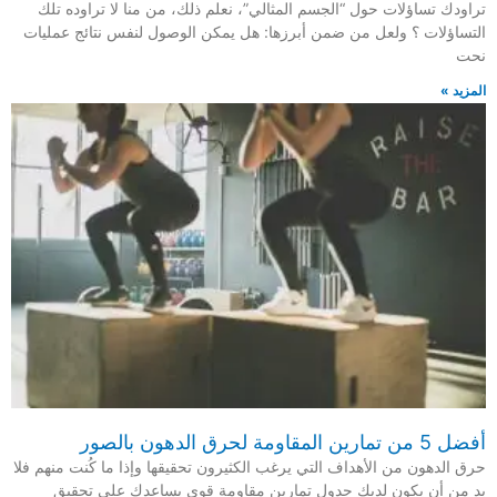
تراودك تساؤلات حول “الجسم المثالي”، نعلم ذلك، من منا لا تراوده تلك
التساؤلات ؟ ولعل من ضمن أبرزها: هل يمكن الوصول لنفس نتائج عمليات
نحت
المزيد »
أفضل 5 من تمارين المقاومة لحرق الدهون بالصور
حرق الدهون من الأهداف التي يرغب الكثيرون تحقيقها وإذا ما كُنت منهم فلا
بد من أن يكون لديك جدول تمارين مقاومة قوي يساعدك على تحقيق